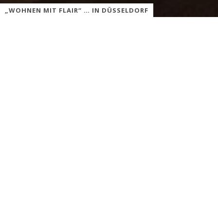
„WOHNEN MIT FLAIR“ … IN DÜSSELDORF
„wohnen mit flair“ | Shopping-Tipp
Die Leidenschaft für Inneneinrichtungen und Dekoration verbindet
die Inhaberinnen Sabine Steinrücke und Iris Hendricks-Lauboeck
eben so lange wie ihre Freundschaft. Seit fast einem Jahr bieten
sie Ihnen in ihrem Geschäft „wohnen mit flair“ auf der
Benderstrasse in Gerresheim eine kleine aber feine Auswahl
hochwertiger Einrichtungs- und Dekogegenstände sowie
köstlicher Delikatessen an. Die befreundeten
Geschäftspartnerinnen legen großen Wert auf nachhaltig
produzierte Ware handwerklicher Betriebe. Taschen aus
gebrauchtem Segeltuch oder waschbarem, gewachsten Papier,
kreative Dekokissen, hochwertiges Porzellan, Geschirr, Fell- und
Lodenhocker oder ausgefallene Tische, handgearbeitet aus
Türen, können Sie im Geschäft oder online erwerben.