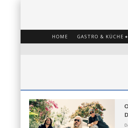
HOME
GASTRO & KÜCHE
O
D
Da