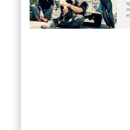
sp
se
er