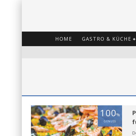
HOME
GASTRO & KÜCHE
100
P
%
f
GENUSS
D