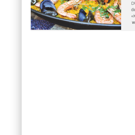
D
di
«
W