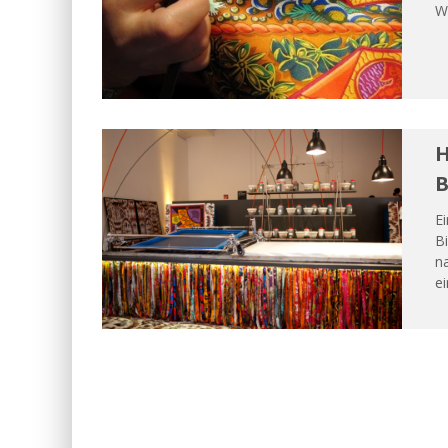
W
H
B
E
Bi
n
ei