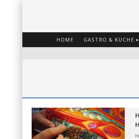
HOME
GASTRO & KÜCHE
H
H
H