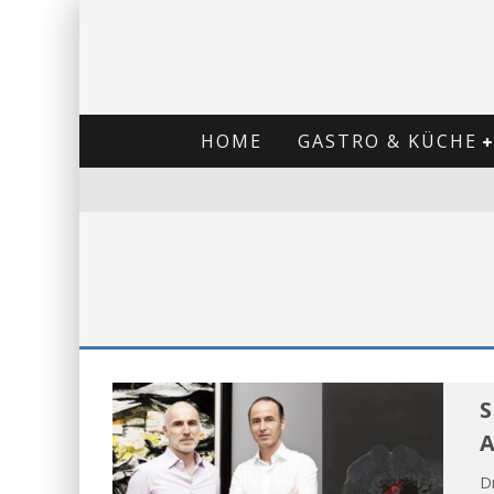
HOME
GASTRO & KÜCHE
S
A
D