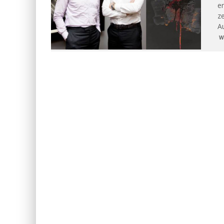
er
ze
A
W