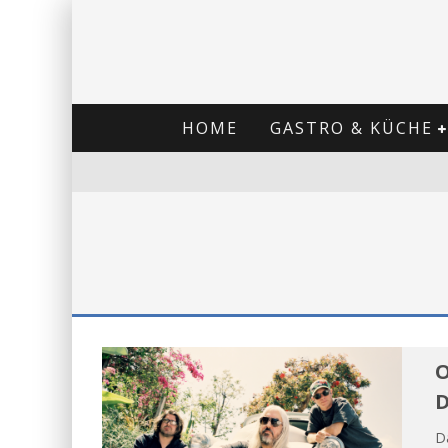
HOME
GASTRO & KÜCHE
O
D
Da