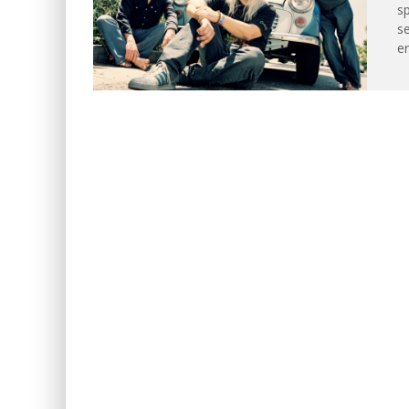
sp
se
er