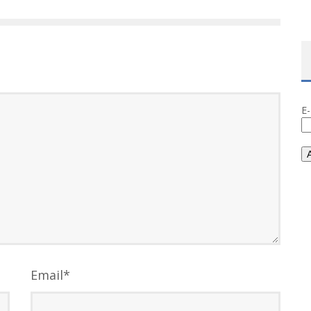
E
Email
*