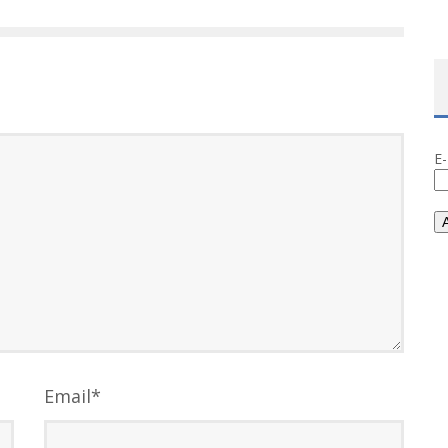
E
Email
*