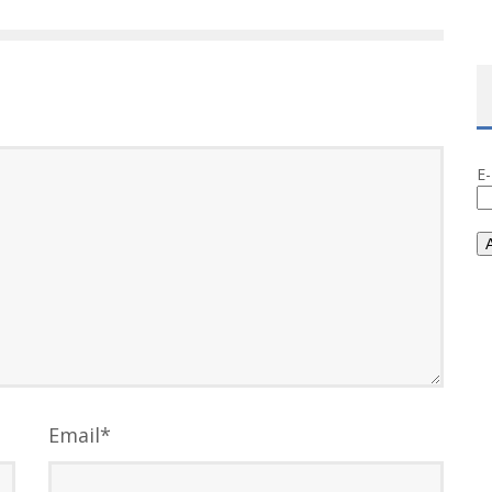
E
Email
*