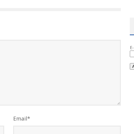
E
Email
*