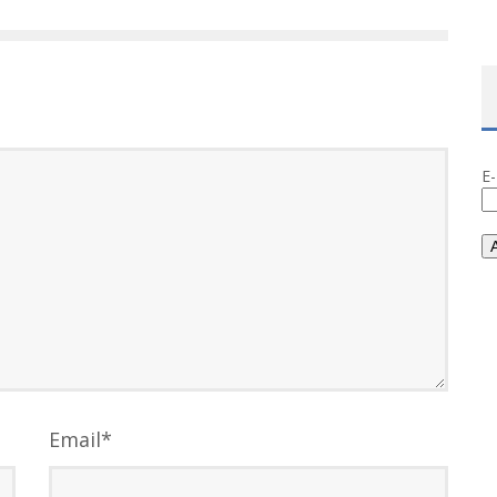
E
Email
*