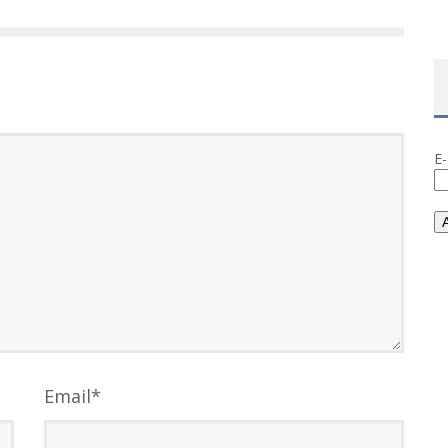
E
Email
*