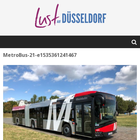
MetroBus-21-e1535361241467