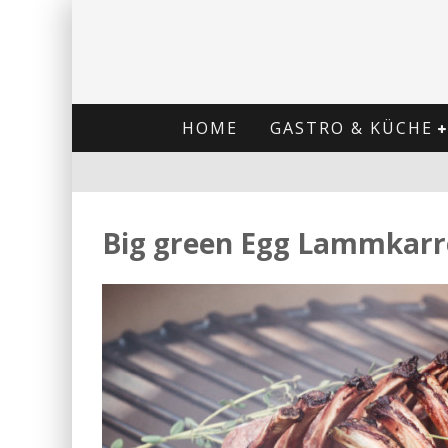
HOME
GASTRO & KÜCHE
Big green Egg Lammkarr