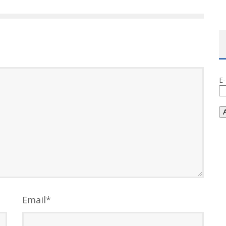
E
Email
*