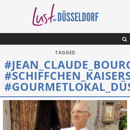
TAGGED
#JEAN_CLAUDE_BOUR
#SCHIFFCHEN_KAISER
#GOURMETLOKAL_DÜ