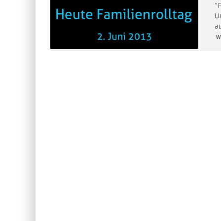
"F
Um
au
W